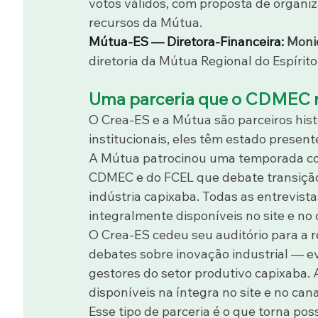
votos válidos, com proposta de organiz
recursos da Mútua.
Mútua-ES — Diretora-Financeira: 
Moni
diretoria da Mútua Regional do Espírito
Uma parceria que o CDMEC 
O Crea-ES e a Mútua são parceiros his
institucionais, eles têm estado prese
A Mútua patrocinou uma temporada comp
CDMEC e do FCEL que debate transição 
indústria capixaba. Todas as entrevis
integralmente disponíveis no site e n
O Crea-ES cedeu seu auditório para a r
debates sobre inovação industrial — e
gestores do setor produtivo capixaba.
disponíveis na íntegra no site e no c
Esse tipo de parceria é o que torna pos