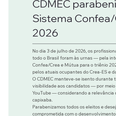
CDMEC parabeniz
CITES
FIQES
Sistema Confea/
2026
No dia 3 de julho de 2026, os profissio
todo o Brasil foram às urnas — pela in
Confea/Crea e Mútua para o triênio 20
pelos atuais ocupantes do Crea-ES e d
O CDMEC manteve-se isento durante tod
visibilidade aos candidatos — por meio 
YouTube — considerando a relevância 
capixaba.
Parabenizamos todos os eleitos e desej
comprometida com o desenvolvimento 