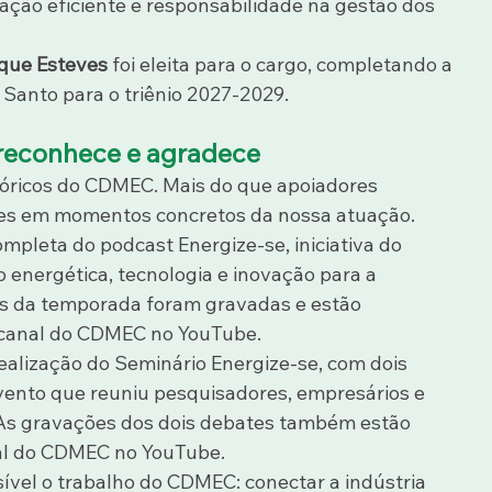
ação eficiente e responsabilidade na gestão dos 
que Esteves
 foi eleita para o cargo, completando a 
 Santo para o triênio 2027-2029.
reconhece e agradece
tóricos do CDMEC. Mais do que apoiadores 
ntes em momentos concretos da nossa atuação.
leta do podcast Energize-se, iniciativa do 
energética, tecnologia e inovação para a 
tas da temporada foram gravadas e estão 
o canal do CDMEC no YouTube.
ealização do Seminário Energize-se, com dois 
vento que reuniu pesquisadores, empresários e 
 As gravações dos dois debates também estão 
anal do CDMEC no YouTube.
sível o trabalho do CDMEC: conectar a indústria 