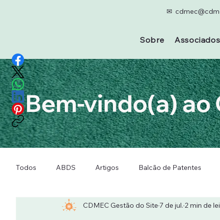
✉ cdmec@cdme
Sobre
Associado
Bem-vindo(a) ao 
Todos
ABDS
Artigos
Balcão de Patentes
CDMEC Gestão do Site
7 de jul.
2 min de le
Fique por dentro
Mecshow
Missões Empresari