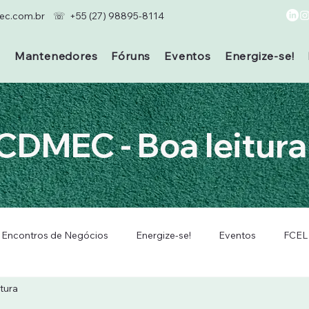
c.com.br
☏ +55 (27) 98895-8114
s
Mantenedores
Fóruns
Eventos
Energize-se!
CDMEC - Boa leitura 
Encontros de Negócios
Energize-se!
Eventos
FCEL
itura
ais
PDF
Realizações de Associados
Seminários de 