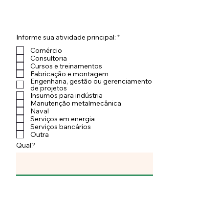
O
Informe sua atividade principal:
*
b
Comércio
r
i
Consultoria
g
Cursos e treinamentos
a
Fabricação e montagem
t
Engenharia, gestão ou gerenciamento
ó
de projetos
r
Insumos para indústria
i
Manutenção metalmecânica
o
Naval
Serviços em energia
Serviços bancários
Outra
Qual?