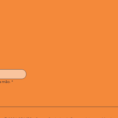
a mão.
*