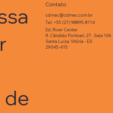
Contato
aniversariante. Resumo
Wh
ssa
dos pontos principais de
gr
“Vicente Falconi, o guru
no
cdmec@cdmec.com.br
do Brasil” Passando por
TQC
Tel: +55 (27) 98895-8114
momentos de críticas e
Con
Ed. River Center
avaliações...
Con
er
R. Cândido Portinari, 27 , Sala 106
Santa Luíza, Vitória - ES
29045-415
o de