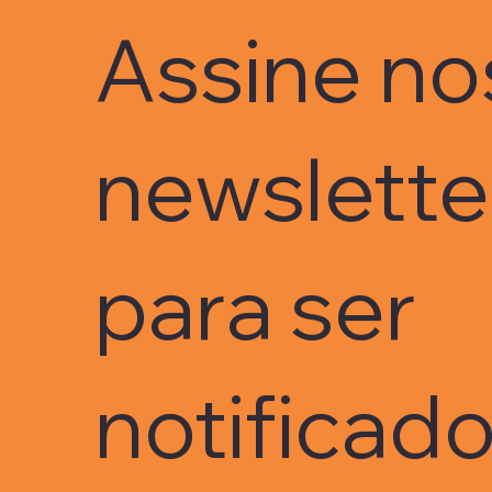
política industrial como a
Assine no
Nova Indústria Brasil
exige uma participação
bem maior das
universidades no
desenvolvimento de
newslett
soluções...
para ser
notificad