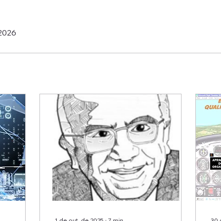
 2026
1 de out. de 2025
∙
7
min
30 