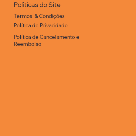
Políticas do Site
atsApp falamos com
ande entusiasmo das
Termos & Condições
ssas batalhas pelo
 (Total Quality
Política de Privacidade
trol), Círculos de
trole da Qualidade...
Política de Cancelamento e
Reembolso