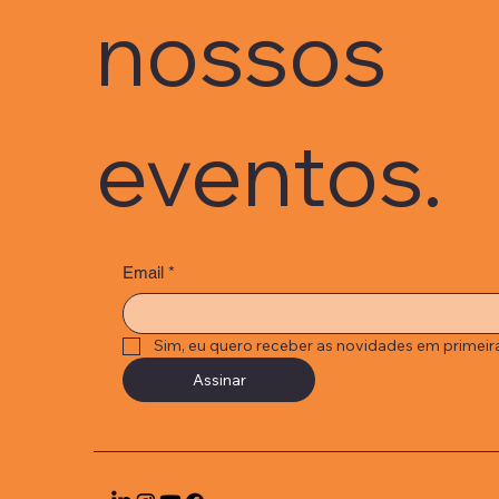
nossos
eventos.
Email
*
Sim, eu quero receber as novidades em primeir
Assinar