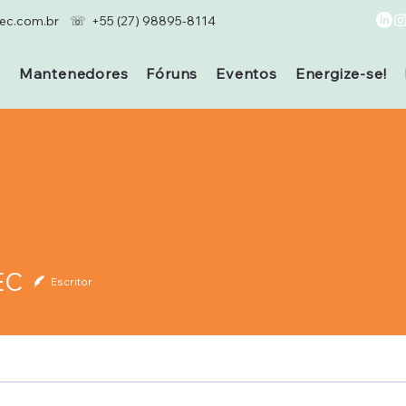
c.com.br
☏ +55 (27) 98895-8114
s
Mantenedores
Fóruns
Eventos
Energize-se!
EC
Escritor