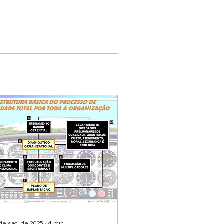
de set. de 2025
∙
4
min