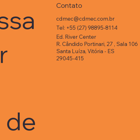
Contato
estados, com cerca de
e 
ssa
um milhão de votos
Go
mobilizados em defesa
Jan
cdmec@cdmec.com.br
dos direitos de quem
co
Tel: +55 (27) 98895-8114
gera a própria energia.
de
Ed. River Center
fin
er
R. Cândido Portinari, 27 , Sala 106
fa
Santa Luíza, Vitória - ES
29045-415
o de