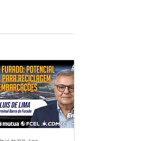
de jul. de 2026
∙
3
min