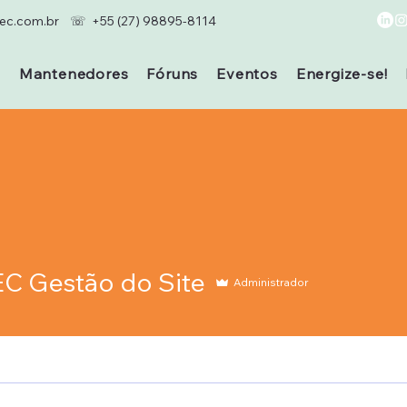
c.com.br
☏ +55 (27) 98895-8114
s
Mantenedores
Fóruns
Eventos
Energize-se!
 Gestão do Site
Administrador