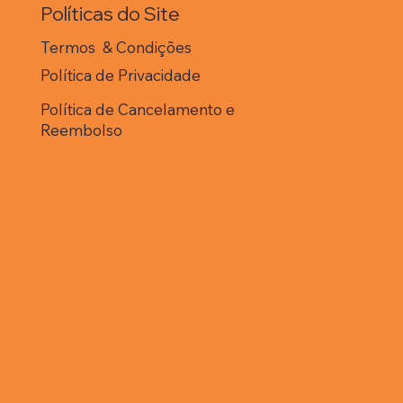
Políticas do Site
Campos dos
ytacazes, no Rio de
Termos & Condições
eiro. O projeto
meçou a ser
Política de Privacidade
senvolvido em 2011 e
almente avança para a
Política de Cancelamento e
se de construção.
Reembolso