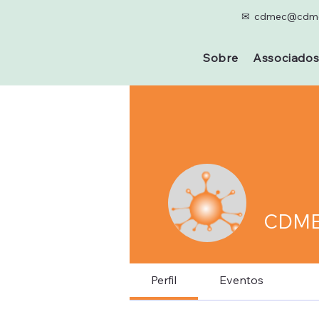
✉ cdmec@cdme
Sobre
Associado
CDMEC
Perfil
Eventos