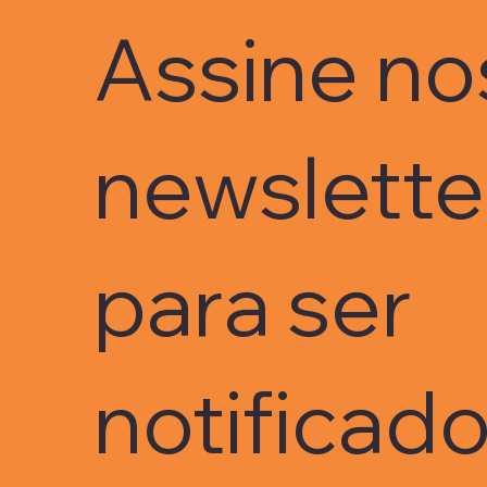
inovação capixaba e os
Assine no
caminhos para conectar
a pesquisa aplicada às
demandas reais da
indústria.
newslett
para ser
notificad