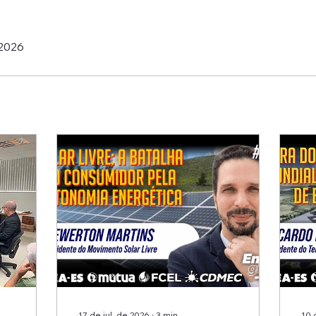
 2026
17 de jul. de 2026
∙
3
min
10 