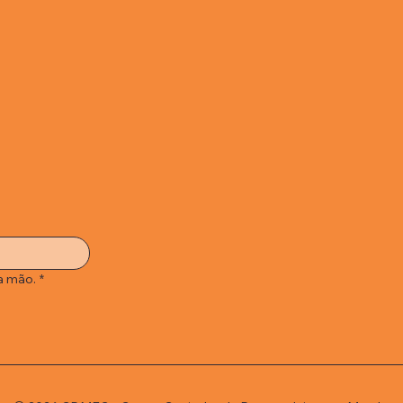
a mão.
*