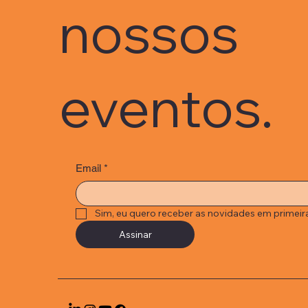
nossos
eventos.
Email
*
Sim, eu quero receber as novidades em primeir
Assinar